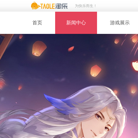
为快乐而生！
首页
新闻中心
游戏展示
· 新闻热点
· 桃花美人
· 维护公告
· 玩家截图
· 媒体动态
· 同人绘画
· 活动专题
· 游戏壁纸