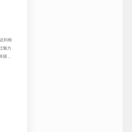
达到相
过魅力
等级，