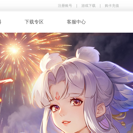
注册账号
|
游戏下载
|
购卡充值
料
下载专区
客服中心
· 录像下载
· 游戏音乐
鉴
· 玩家翻唱