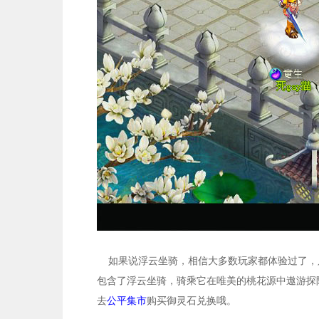
如果说浮云坐骑，相信大多数玩家都体验过了，
包含了浮云坐骑，骑乘它在唯美的桃花源中遨游探
去
公平集市
购买御灵石兑换哦。