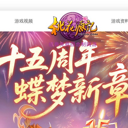
游戏视频
游戏资
· 桃花服战
· 新手指南
· 玩家自制
· 资料攻略
· 版本CG
· 召唤兽图
· 解说视频