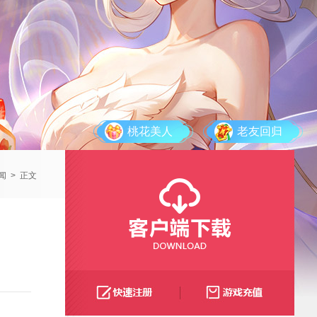
桃花美人
老友回归
闻
>
正文