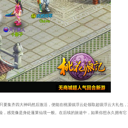
只要集齐四大神码然后激活，便能在桃溪镇浮云处领取超级浮云大礼包，
险，感觉像是身处蓬莱仙境一般。在后续的旅途中，如果你想永久拥有它