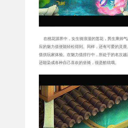
在桃花源界中，女生骑浪漫的莲花，男生乘帅气
应的魅力值便能轻松得到。同样，还有可爱的灵鹿
值供玩家体验。在魅力值排行中，所处于的名次越
还能染成各种自己喜欢的坐骑，很是酷炫哦。