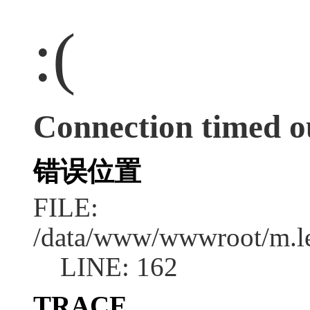
:(
Connection timed o
错误位置
FILE:
/data/www/wwwroot/m.l
LINE: 162
TRACE