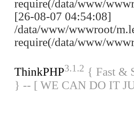
require(/data/www/www
[26-08-07 04:54:08]
/data/www/wwwroot/m.le
require(/data/www/www
3.1.2
ThinkPHP
{ Fast &
} -- [ WE CAN DO IT J