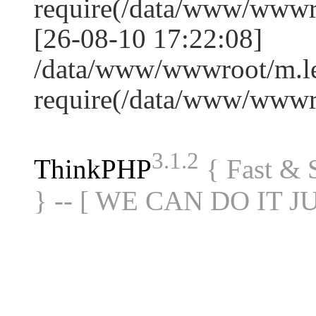
require(/data/www/www
[26-08-10 17:22:08]
/data/www/wwwroot/m.le
require(/data/www/www
3.1.2
ThinkPHP
{ Fast &
} -- [ WE CAN DO IT J