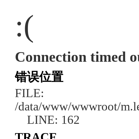
:(
Connection timed o
错误位置
FILE:
/data/www/wwwroot/m.l
LINE: 162
TRACE