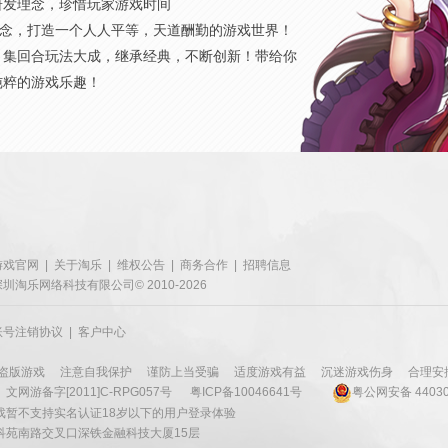
研发理念，珍惜玩家游戏时间
概念，打造一个人人平等，天道酬勤的游戏世界！
，集回合玩法大成，继承经典，不断创新！带给你
纯粹的游戏乐趣！
游戏官网
|
关于淘乐
|
维权公告
|
商务合作
|
招聘信息
深圳淘乐网络科技有限公司© 2010-2026
账号注销协议
|
客户中心
盗版游戏
注意自我保护
谨防上当受骗
适度游戏有益
沉迷游戏伤身
合理安
文网游备字[2011]C-RPG057号
粤ICP备10046641号
粤公网安备 44030
戏暂不支持实名认证18岁以下的用户登录体验
科苑南路交叉口深铁金融科技大厦15层