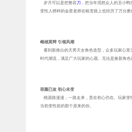
岁月可以是把整容
刀
，把当年泯然众人的丑小鸭
变性人榜样的金星老师在蜕变路上也经历了万分磨
雌雄莫辩 引领风潮
看到新推出的天男天女角色造型，众多玩家心里
时代潮流，满足广大玩家的心愿。无论是换新角色
容颜已改 初心未变
桃源路漫漫，一路走来，贵在初心仍在。玩家变
当初变性前的那个原来的你。