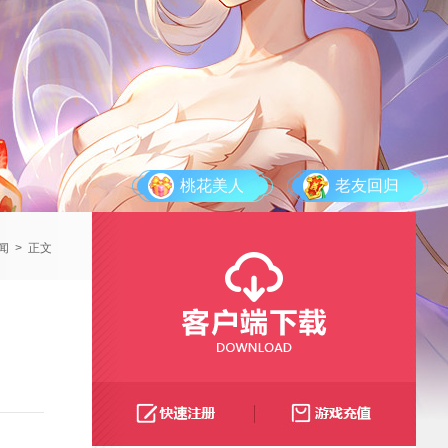
桃花美人
老友回归
闻
>
正文