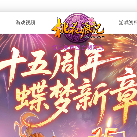
游戏视频
游戏资
· 桃花服战
· 新手指南
· 玩家自制
· 资料攻略
· 版本CG
· 召唤兽图
· 解说视频