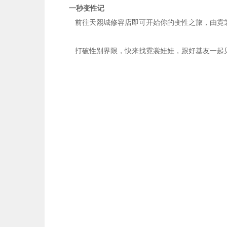
一秒变性记
前往天熙城修容店即可开始你的变性之旅，由霓裳
打破性别界限，快来找霓裳娃娃，跟好基友一起