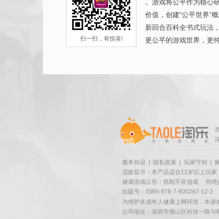
。游戏将公平作为核心
价值，创建"公平世界"
新回合百科全书式玩法
扫一扫，有惊喜!
更公平的游戏世界，更
服务协议
|
隐私政策
|
玩家守则
|
适龄提示：本产品适合12岁以上玩家
健康游戏公告：抵制不良游戏
拒绝
出版号：ISBN 978-7-900267-12-2
为维护未成年人健康上网环境，本游
公司地址：深圳市南山区科技一路与