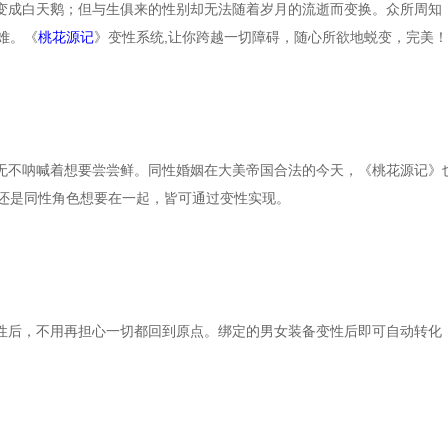
变成白天鹅；但与生俱来的性别却无法随着岁月的流逝而变换。众所周知
难。《
桃花源记
》变性系统,让你跨越一切障碍，随心所欲地蜕变，完美！
无不呐喊着想要尝尝鲜。同性婚姻在大美帝国合法的今天，《桃花源记》
还是同性角色想要在一起，皆可通过变性实现。
性后，不用再担心一切都回到原点。绑定的男女装备变性后即可自动转化