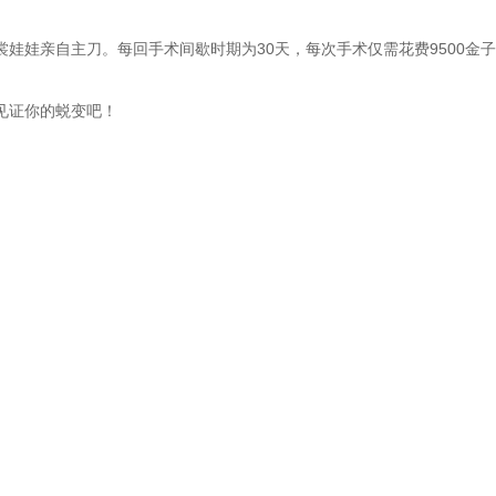
娃娃亲自主刀。每回手术间歇时期为30天，每次手术仅需花费9500金
见证你的蜕变吧！