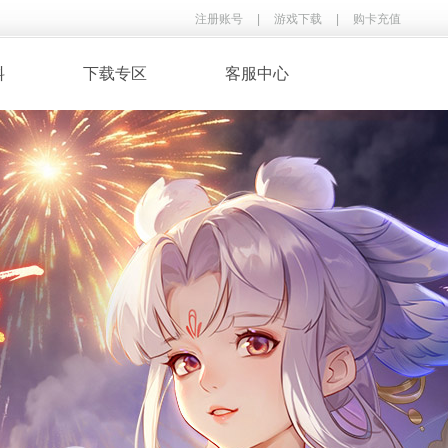
注册账号
|
游戏下载
|
购卡充值
料
下载专区
客服中心
· 录像下载
· 游戏音乐
鉴
· 玩家翻唱