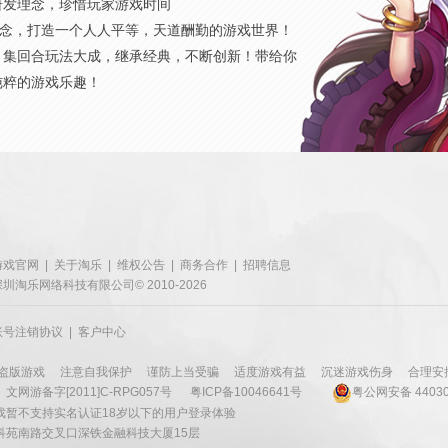
研发理念，珍惜玩家游戏时间
概念，打造一个人人平等，天道酬勤的游戏世界！
，集回合玩法大成，继承经典，不断创新！带给你
纯粹的游戏乐趣！
游戏官网
|
关于淘乐
|
维权公告
|
商务合作
|
招聘信息
深圳淘乐网络科技有限公司© 2010-2026
账号注销协议
|
客户中心
盗版游戏
注意自我保护
谨防上当受骗
适度游戏有益
沉迷游戏伤身
合理安
文网游备字[2011]C-RPG057号
粤ICP备10046641号
粤公网安备 44030
戏暂不支持实名认证18岁以下的用户登录体验
科苑南路交叉口深铁金融科技大厦15层