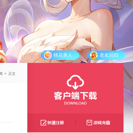
桃花美人
老友回归
闻
>
正文