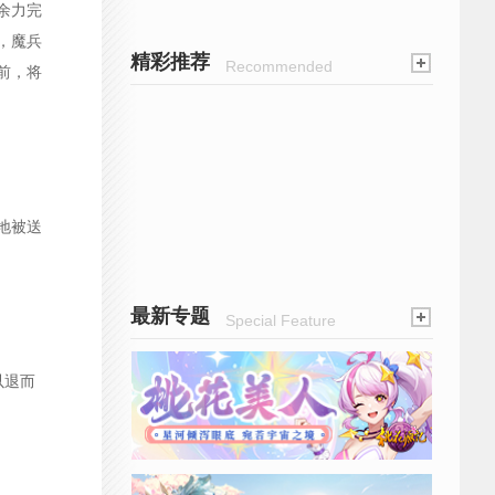
余力完
，魔兵
精彩推荐
Recommended
前，将
地被送
最新专题
Special Feature
以退而