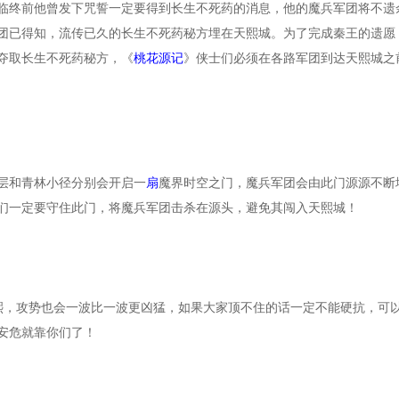
临终前他曾发下咒誓一定要得到长生不死药的消息，他的魔兵军团将不遗
团已得知，流传已久的长生不死药秘方埋在天熙城。为了完成秦王的遗愿
夺取长生不死药秘方，《
桃花源记
》侠士们必须在各路军团到达天熙城之
层和青林小径分别会开启一
扇
魔界时空之门，魔兵军团会由此门源源不断
们一定要守住此门，将魔兵军团击杀在源头，避免其闯入天熙城！
熙，攻势也会一波比一波更凶猛，如果大家顶不住的话一定不能硬抗，可
安危就靠你们了！