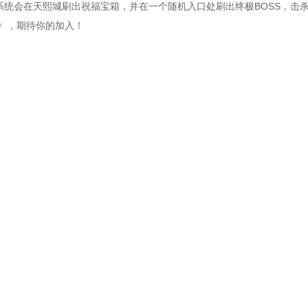
，系统会在天熙城刷出祝福宝箱，并在一个随机入口处刷出终极BOSS，击
》，期待你的加入！