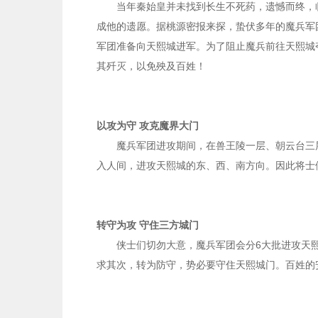
当年秦始皇并未找到长生不死药，遗憾而终，
成他的遗愿。据桃源密报来探，蛰伏多年的魔兵军
军团准备向天熙城进军。为了阻止魔兵前往天熙城
其歼灭，以免殃及百姓！
以攻为守
攻克魔界大门
魔兵军团进攻期间，在兽王陵一层、朝云台三
入人间，进攻天熙城的东、西、南方向。因此将士
转守为攻
守住三方城门
侠士们切勿大意，魔兵军团会分
6大批进攻天
求其次，转为防守，势必要守住天熙城门。百姓的