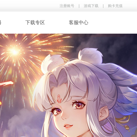
注册账号
|
游戏下载
|
购卡充值
料
下载专区
客服中心
· 录像下载
· 游戏音乐
鉴
· 玩家翻唱