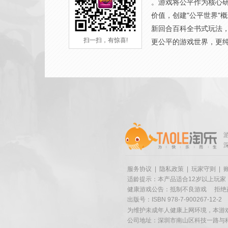
。游戏将公平作为核心
价值，创建"公平世界"
新回合百科全书式玩法
扫一扫，有惊喜!
更公平的游戏世界，更
服务协议
|
隐私政策
|
玩家守则
|
适龄提示：本产品适合12岁以上玩家
健康游戏公告：抵制不良游戏
拒绝
出版号：ISBN 978-7-900267-12-2
为维护未成年人健康上网环境，本游
公司地址：深圳市南山区科技一路与