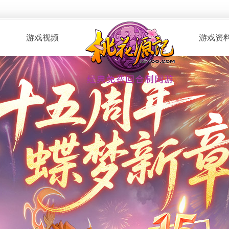
游戏视频
游戏资
· 桃花服战
· 新手指南
· 玩家自制
· 资料攻略
· 版本CG
· 召唤兽图
· 解说视频