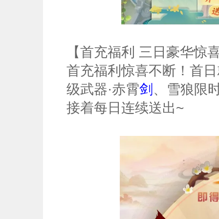
【首充福利 三日豪华惊
首充福利惊喜不断！首日
级武器·赤霄
剑
、雪狼限
接着每日连续送出~