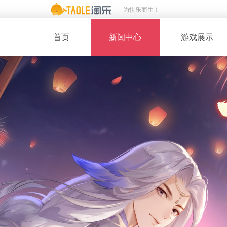
为快乐而生！
首页
新闻中心
游戏展示
· 新闻热点
· 桃花美人
· 维护公告
· 玩家截图
· 媒体动态
· 同人绘画
· 活动专题
· 游戏壁纸