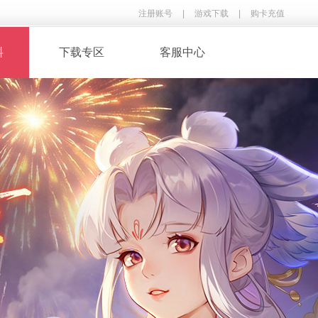
注册账号
|
游戏下载
|
购卡充值
料
下载专区
客服中心
· 录像下载
· 游戏音乐
鉴
· 玩家翻唱