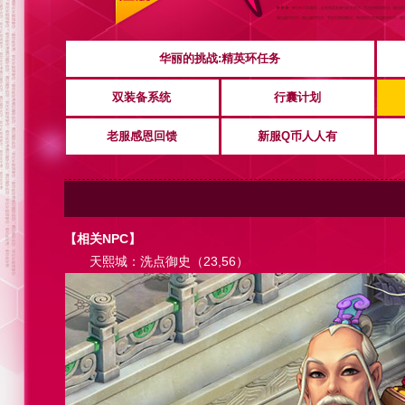
华丽的挑战:精英环任务
双装备系统
行囊计划
老服感恩回馈
新服Q币人人有
【相关NPC】
天熙城：洗点御史（23,56）