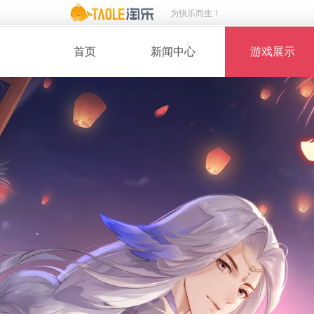
为快乐而生！
首页
新闻中心
游戏展示
· 新闻热点
· 桃花美人
· 维护公告
· 玩家截图
· 媒体动态
· 同人绘画
· 活动专题
· 游戏壁纸