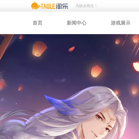
为快乐而生！
首页
新闻中心
游戏展示
· 新闻热点
· 桃花美人
· 维护公告
· 玩家截图
· 媒体动态
· 同人绘画
· 活动专题
· 游戏壁纸