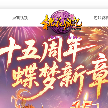
游戏视频
游戏资
· 桃花服战
· 新手指南
· 玩家自制
· 资料攻略
· 版本CG
· 召唤兽图
· 解说视频