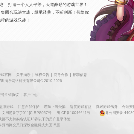
概念，打造一个人人平等，天道酬勤的游戏世界！
，集回合玩法大成，继承经典，不断创新！带给你
纯粹的游戏乐趣！
游戏官网
|
关于淘乐
|
维权公告
|
商务合作
|
招聘信息
深圳淘乐网络科技有限公司© 2010-2026
账号注销协议
|
客户中心
盗版游戏
注意自我保护
谨防上当受骗
适度游戏有益
沉迷游戏伤身
合理安
文网游备字[2011]C-RPG057号
粤ICP备10046641号
粤公网安备 44030
戏暂不支持实名认证18岁以下的用户登录体验
科苑南路交叉口深铁金融科技大厦15层