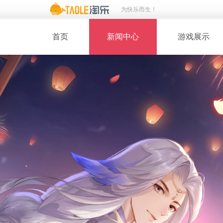
为快乐而生！
首页
新闻中心
游戏展示
· 新闻热点
· 桃花美人
· 维护公告
· 玩家截图
· 媒体动态
· 同人绘画
· 活动专题
· 游戏壁纸