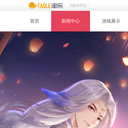
为快乐而生！
首页
新闻中心
游戏展示
· 新闻热点
· 桃花美人
· 维护公告
· 玩家截图
· 媒体动态
· 同人绘画
· 活动专题
· 游戏壁纸