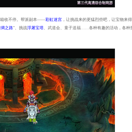
宝箱收不停。帮派副本——
彩虹迷宫
，让挑战来的更猛烈些吧，让宝物来得
丝绸之路
”、挑战
浮屠宝塔
、武道会、童子送福……各种有趣的活动，各种