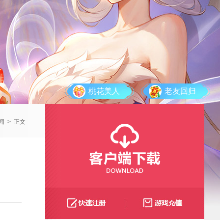
桃花美人
老友回归
闻
>
正文