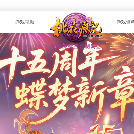
游戏视频
游戏资
· 桃花服战
· 新手指南
· 玩家自制
· 资料攻略
· 版本CG
· 召唤兽图
· 解说视频