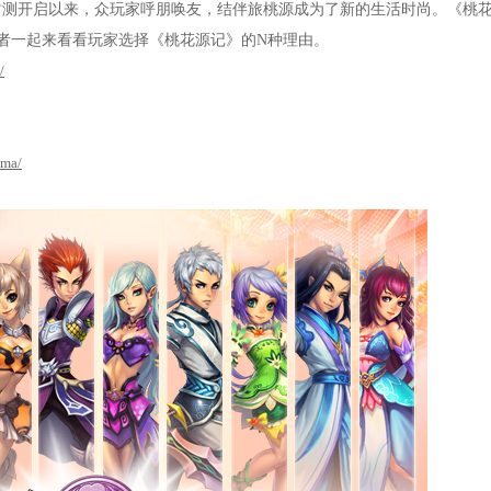
封测开启以来，众玩家呼朋唤友，结伴旅桃源成为了新的生活时尚。《桃
者一起来看看玩家选择《桃花源记》的
N
种理由。
/
nma/