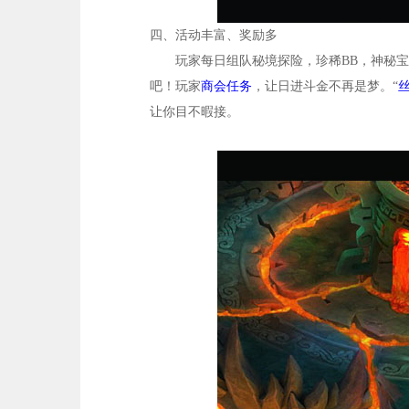
四、
活动丰富、奖励多
玩家每日组队秘境探险，珍稀BB，神秘
吧！玩家
商会任务
，让日进斗金不再是梦。“
让你目不暇接。