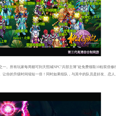
一。所有玩家每周都可到天熙城NPC“兵部主簿”处免费领取10粒双倍修
。让你的升级时间缩短一倍！同时如果组队，与其中的队员是好友、恋人