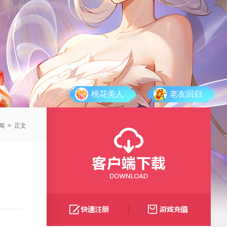
桃花美人
老友回归
闻
>
正文