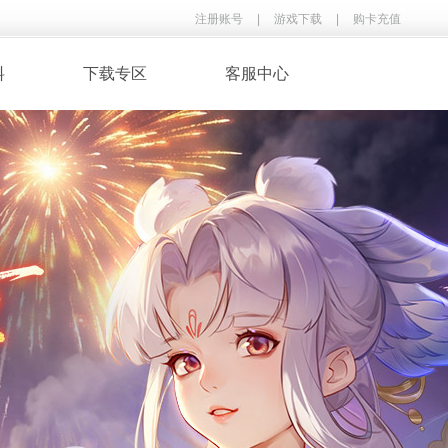
注册账号
|
游戏下载
|
购卡充值
料
下载专区
客服中心
· 录像下载
· 游戏音乐
鉴
· 玩家翻唱