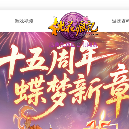
游戏视频
游戏资
· 桃花服战
· 新手指南
· 玩家自制
· 资料攻略
· 版本CG
· 召唤兽图
· 解说视频