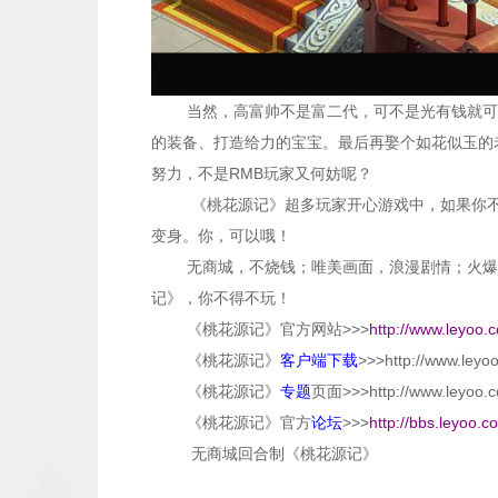
当然，高富帅不是富二代，可不是光有钱就可
的装备、打造给力的宝宝。最后再娶个如花似玉的
努力，不是RMB玩家又何妨呢？
《桃花源记》超多玩家开心游戏中，如果你不
变身。你，可以哦！
无商城，不烧钱；唯美画面，浪漫剧情；火爆
记》，你不得不玩！
《桃花源记》官方网站>>>
http://www.leyoo.
《桃花源记》
客户端下载
>>>
http://www.leyo
《桃花源记》
专题
页面>>>
http://www.leyoo.
《桃花源记》官方
论坛
>>>
http://bbs.leyoo.c
无商城回合制《桃花源记》