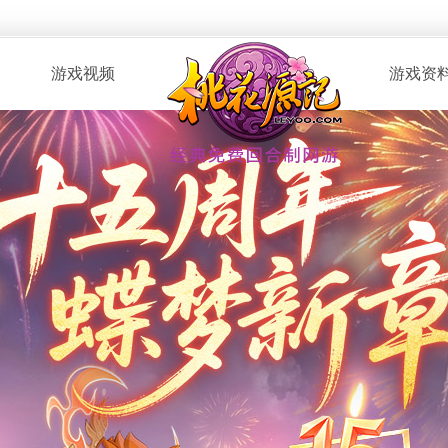
游戏视频
游戏资
· 桃花服战
· 新手指南
· 玩家自制
· 资料攻略
· 版本CG
· 召唤兽图
· 解说视频