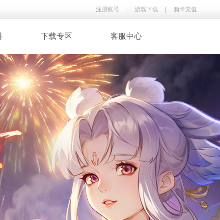
注册账号
|
游戏下载
|
购卡充值
料
下载专区
客服中心
· 录像下载
· 游戏音乐
鉴
· 玩家翻唱