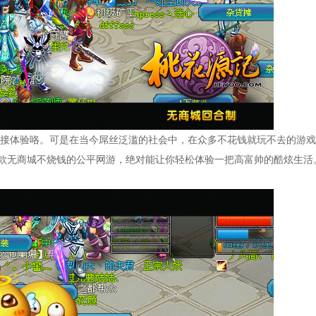
接体验咯。可是在当今屌丝泛滥的社会中，在众多不花钱就玩不去的游戏
款无商城不烧钱的公平网游，绝对能让你轻松体验一把高富帅的酷炫生活