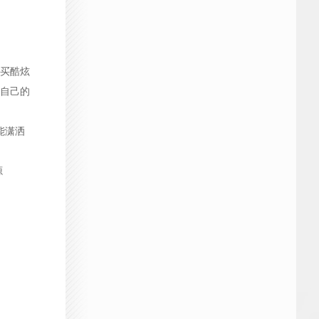
买酷炫
靠自己的
能潇洒
源