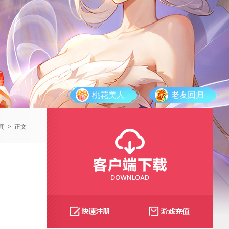
桃花美人
老友回归
闻
>
正文