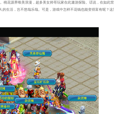
。桃花源界唯美浪漫，超多美女帅哥玩家在此遨游探险。话说，在如此世
人的生活，岂不悠哉乐哉。可是，游戏中怎样不花钱也能变得富有呢？这