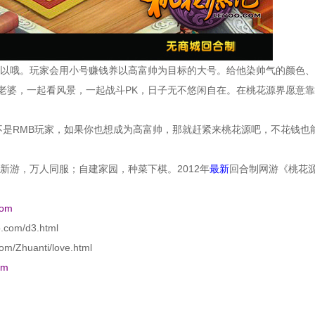
以哦。玩家会用小号赚钱养以高富帅为目标的大号。给他染帅气的颜色、
老婆，一起看风景，一起战斗PK，日子无不悠闲自在。在桃花源界愿意
是RMB玩家，如果你也想成为高富帅，那就赶紧来桃花源吧，不花钱也
新游，万人同服；自建家园，种菜下棋。2012年
最新
回合制网游《桃花
com
o.com/d3.html
com/Zhuanti/love.html
om