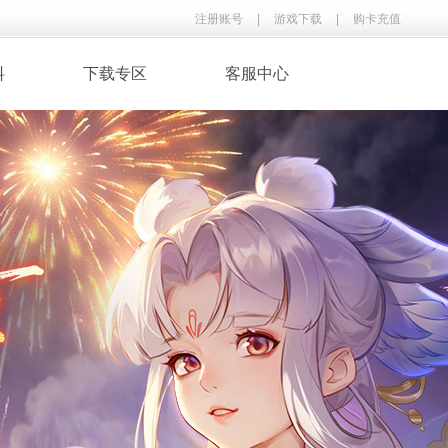
注册账号
|
游戏下载
|
购卡充值
料
下载专区
客服中心
· 录像下载
· 游戏音乐
鉴
· 玩家翻唱