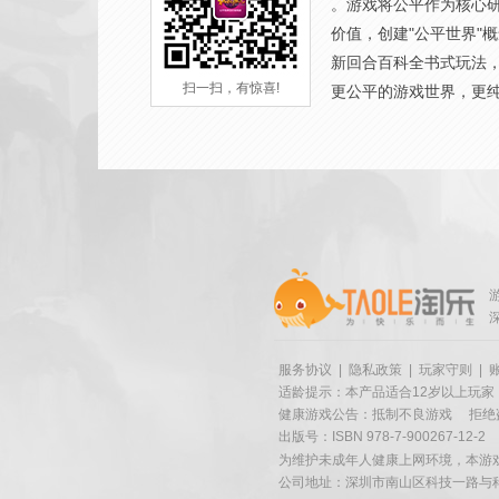
。游戏将公平作为核心
价值，创建"公平世界"
新回合百科全书式玩法
扫一扫，有惊喜!
更公平的游戏世界，更
服务协议
|
隐私政策
|
玩家守则
|
适龄提示：本产品适合12岁以上玩家
健康游戏公告：抵制不良游戏
拒绝
出版号：ISBN 978-7-900267-12-2
为维护未成年人健康上网环境，本游
公司地址：深圳市南山区科技一路与