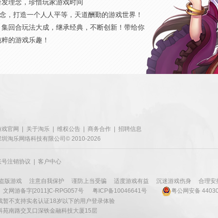
研发理念，珍惜玩家游戏时间
概念，打造一个人人平等，天道酬勤的游戏世界！
，集回合玩法大成，继承经典，不断创新！带给你
纯粹的游戏乐趣！
游戏官网
|
关于淘乐
|
维权公告
|
商务合作
|
招聘信息
深圳淘乐网络科技有限公司© 2010-2026
账号注销协议
|
客户中心
盗版游戏
注意自我保护
谨防上当受骗
适度游戏有益
沉迷游戏伤身
合理安
文网游备字[2011]C-RPG057号
粤ICP备10046641号
粤公网安备 44030
戏暂不支持实名认证18岁以下的用户登录体验
科苑南路交叉口深铁金融科技大厦15层