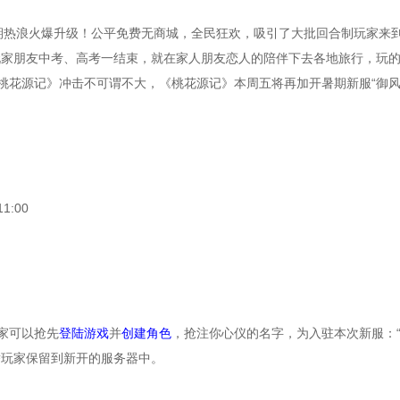
期热浪火爆升级！公平免费无商城，全民狂欢，吸引了大批回合制玩家来到
玩家朋友中考、高考一结束，就在家人朋友恋人的陪伴下去各地旅行，玩
桃花源记》冲击不可谓不大，《桃花源记》本周五将再加开暑期新服“御
1:00
玩家可以抢先
登陆游戏
并
创建角色
，抢注你心仪的名字，为入驻本次新服：
替玩家保留到新开的服务器中。