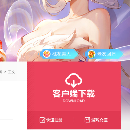
桃花美人
老友回归
闻
>
正文