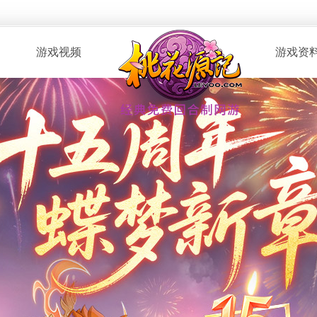
游戏视频
游戏资
· 桃花服战
· 新手指南
· 玩家自制
· 资料攻略
· 版本CG
· 召唤兽图
· 解说视频