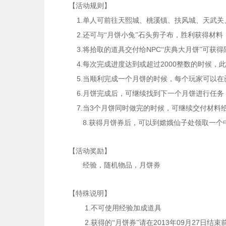
【活动规则】
1.
单人可前往天熙城、桃溪镇、扶风城、天武关
2.
还可与“月饼小兔”石头剪子布，胜利获得材料
3.
NPC
将拾取的道具交付给
“庆典大月饼”可获
4.
2000
每次完成进度达到或超过
整数的时候，此
5.
当顺利完成一个月饼的时候，每个玩家可以在
6.
月饼完成后，可继续找到下一个月饼进行任务
7.
3
当
个月饼同时做完的时候，可继续交付材料
8.
获得月饼券后，可以到嫦娥仙子处领取一个
【活动奖励】
经验，随机物品，月饼券
【特殊说明】
1.
不可使用经验加成道具
2.
2013
09
27
获得的“月饼券”请在
年
月
日结束前