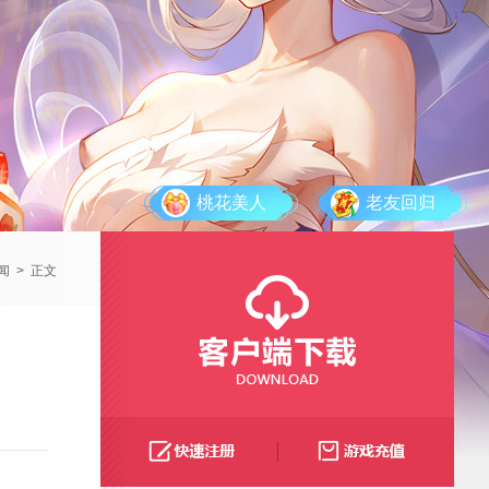
桃花美人
老友回归
闻
>
正文