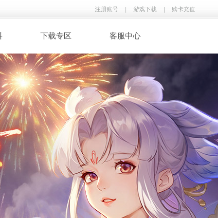
注册账号
|
游戏下载
|
购卡充值
料
下载专区
客服中心
· 录像下载
· 游戏音乐
鉴
· 玩家翻唱