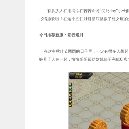
day
有多少人在用绳命在苦苦企盼“受死
”小长
尽情撒欢啦！在这个五仁月饼彻底拯救了处女座的
今日推荐新服：彩云追月
在这中秋佳节团圆的日子里，一定有很多人想起
验几千人在一起，快快乐乐帮助嫦娥仙子完成庆典