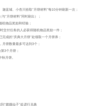
10
、迦蓝城、小杏川拾取“月饼材料”每
分钟刷新一次；
（与“月饼材料”同时刷出）；
得随机物品奖励和经验；
时交付任务的人必获得随机物品奖励一件；
已完成的“庆典大月饼”处领取一个月饼券；
3
，月饼数量最多可达到
个；
3
给第
个月饼；
中秋月饼。
到“嫦娥仙子”处进行兑换