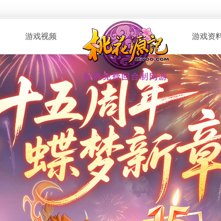
游戏视频
游戏资
· 桃花服战
· 新手指南
· 玩家自制
· 资料攻略
· 版本CG
· 召唤兽图
· 解说视频