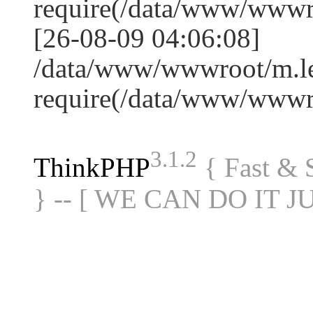
require(/data/www/www
[26-08-09 04:06:08]
/data/www/wwwroot/m.le
require(/data/www/www
3.1.2
ThinkPHP
{ Fast &
} -- [ WE CAN DO IT J