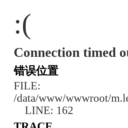
:(
Connection timed o
错误位置
FILE:
/data/www/wwwroot/m.l
LINE: 162
TRACE