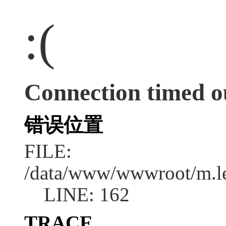
:(
Connection timed o
错误位置
FILE:
/data/www/wwwroot/m.l
LINE: 162
TRACE