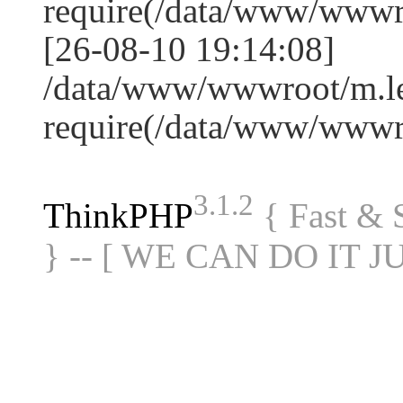
require(/data/www/www
[26-08-10 19:14:08]
/data/www/wwwroot/m.le
require(/data/www/www
3.1.2
ThinkPHP
{ Fast &
} -- [ WE CAN DO IT J