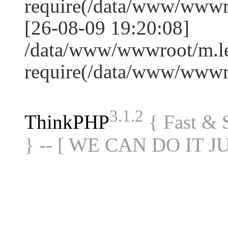
require(/data/www/www
[26-08-09 19:20:08]
/data/www/wwwroot/m.le
require(/data/www/www
3.1.2
ThinkPHP
{ Fast &
} -- [ WE CAN DO IT J