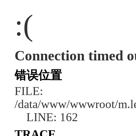
:(
Connection timed o
错误位置
FILE:
/data/www/wwwroot/m.l
LINE: 162
TRACE