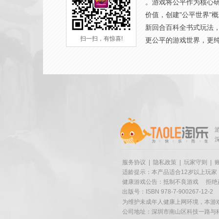
。游戏将公平作为核心
价值，创建"公平世界"
新回合百科全书式玩法
扫一扫，有惊喜!
更公平的游戏世界，更
服务协议
|
隐私政策
|
玩家守则
|
适龄提示：本产品适合12岁以上玩家
健康游戏公告：抵制不良游戏
拒绝
出版号：ISBN 978-7-900267-12-2
为维护未成年人健康上网环境，本游
公司地址：深圳市南山区科技一路与