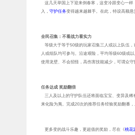
这几天举国上下迎来倒春寒，这变冷跟变心一样
入，
守护任务
变得越来越棘手。在此，特设高额悬
全民召集：不看战力看实力
等级大于等于
50
级的玩家召集三人或以上队伍，
人或组队均可参与。沿途艰险，平均等级
60
级或以
使用龙壁、不会招怪，高伤害
技能
减少，可谓众守
任务达成 奖励翻倍
三人及以上的守护队伍还将面临宝宝、变异及稀
来化险为夷。完成
20
次的推荐任务经验奖励翻番，
更多变的战斗乐趣，更超值的奖励，尽在《
桃花