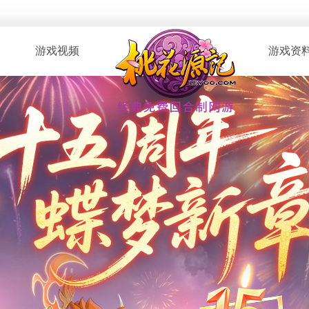
游戏视频
游戏资
· 桃花服战
· 新手指南
· 玩家自制
· 资料攻略
· 版本CG
· 召唤兽图
· 解说视频