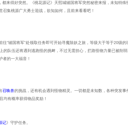
，都来得好突然。《
桃花源记
》天熙城辅国将军突然秘密来报，未知特殊
赏召集
桃源
广大勇士迎战，欲知如何，且前来看看吧！
前往“辅国将军”处领取任务即可开始寻魔除妖之旅，等级大于等于
20
级的
上的队伍还将遇到逃跑怪的挑衅，不过无需担心，拦路怪物力量已被削弱
护者的一大福音！
有
召唤兽
的挑战，还有机会遇到怪物精灵。一切都是未知数，各种突发事
且均有概率获得物品奖励！
源记
》守护任务。