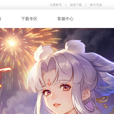
注册账号
|
游戏下载
|
购卡充值
料
下载专区
客服中心
· 录像下载
· 游戏音乐
鉴
· 玩家翻唱