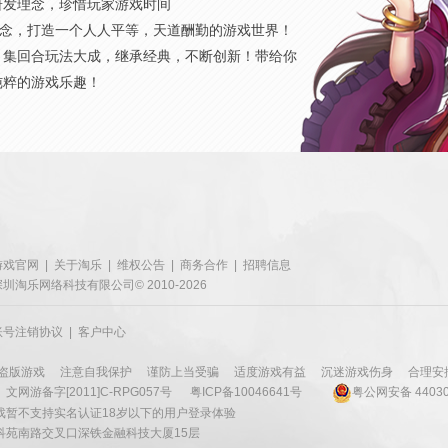
研发理念，珍惜玩家游戏时间
概念，打造一个人人平等，天道酬勤的游戏世界！
，集回合玩法大成，继承经典，不断创新！带给你
纯粹的游戏乐趣！
游戏官网
|
关于淘乐
|
维权公告
|
商务合作
|
招聘信息
深圳淘乐网络科技有限公司© 2010-2026
账号注销协议
|
客户中心
盗版游戏
注意自我保护
谨防上当受骗
适度游戏有益
沉迷游戏伤身
合理安
文网游备字[2011]C-RPG057号
粤ICP备10046641号
粤公网安备 44030
戏暂不支持实名认证18岁以下的用户登录体验
科苑南路交叉口深铁金融科技大厦15层