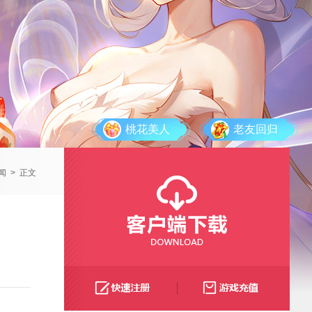
桃花美人
老友回归
闻
>
正文