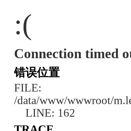
:(
Connection timed o
错误位置
FILE:
/data/www/wwwroot/m.l
LINE: 162
TRACE