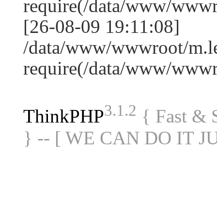
require(/data/www/www
[26-08-09 19:11:08]
/data/www/wwwroot/m.le
require(/data/www/www
3.1.2
ThinkPHP
{ Fast &
} -- [ WE CAN DO IT J