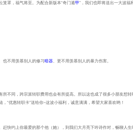
云笼罩，福气将至。为配合新版本
“奇门遁
甲
”，我们也即将送出一大波福
、也不用羡慕别人的修习
暗器
、更不用羡慕别人的暴力伤害。
有所不同，跨宗派转职费用也会有所提高。所以这也成了很多小朋友想转
陆，
“优惠转职卡”送给你~这波小福利，诚意满满，希望大家喜欢哟！
。赶快约上你最爱的那个他（她），到我们大月亮下吟诗作对，畅聊人生