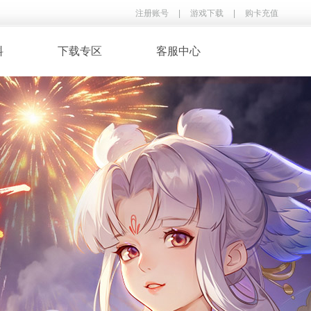
注册账号
|
游戏下载
|
购卡充值
料
下载专区
客服中心
· 录像下载
· 游戏音乐
鉴
· 玩家翻唱