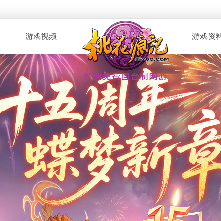
游戏视频
游戏资
· 桃花服战
· 新手指南
· 玩家自制
· 资料攻略
· 版本CG
· 召唤兽图
· 解说视频