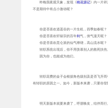
昨晚我夜观天象，发现《
桃花源记
》内一片祥
不是期待中有点小激动呢？
你是否喜欢逍遥谷的一片生机，四季如春呢？
你是否喜欢轩辕宗的百年
剑
气，侠气漫天呢？
你是否喜欢昆仑派的仙气缭绕，高山流水呢？
转职系统出现后，你不用羡慕别人的救死扶伤
因为你，也能成为他们。
转职花费的金子会根据角色级别及是否飞升而
有转职的原因之一。如今，新版本来袭，只要你登
明天新版本就要来袭了，呼朋唤友，结伴而行