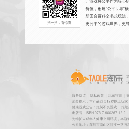
。游戏将公平作为核心
价值，创建"公平世界"
新回合百科全书式玩法
扫一扫，有惊喜!
更公平的游戏世界，更
服务协议
|
隐私政策
|
玩家守则
|
适龄提示：本产品适合12岁以上玩家
健康游戏公告：抵制不良游戏
拒绝
出版号：ISBN 978-7-900267-12-2
为维护未成年人健康上网环境，本游
公司地址：深圳市南山区科技一路与