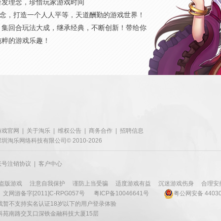
研发理念，珍惜玩家游戏时间
概念，打造一个人人平等，天道酬勤的游戏世界！
，集回合玩法大成，继承经典，不断创新！带给你
纯粹的游戏乐趣！
游戏官网
|
关于淘乐
|
维权公告
|
商务合作
|
招聘信息
深圳淘乐网络科技有限公司© 2010-2026
账号注销协议
|
客户中心
盗版游戏
注意自我保护
谨防上当受骗
适度游戏有益
沉迷游戏伤身
合理安
文网游备字[2011]C-RPG057号
粤ICP备10046641号
粤公网安备 44030
戏暂不支持实名认证18岁以下的用户登录体验
科苑南路交叉口深铁金融科技大厦15层