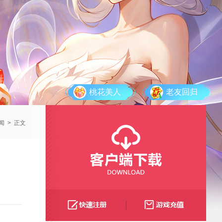
桃花美人
老友回归
闻
>
正文