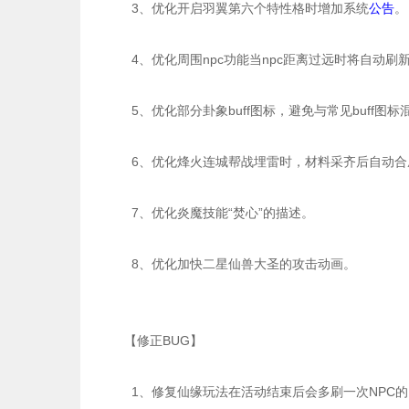
3、优化开启羽翼第六个特性格时增加系统
公告
。
4、优化周围npc功能当npc距离过远时将自动刷
5、优化部分卦象buff图标，避免与常见buff图标
6、优化烽火连城帮战埋雷时，材料采齐后自动合
7、优化炎魔技能“焚心”的描述。
8、优化加快二星仙兽大圣的攻击动画。
【修正BUG】
1、修复仙缘玩法在活动结束后会多刷一次NPC