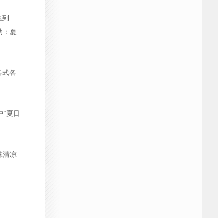
集到
助：夏
各式各
中“夏日
抹清凉