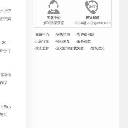
窜于小杏
客服中心
投诉邮箱
这帮捣
解答玩家疑惑
tousu@taolegame.com
·充值中心
·寄售指南
·客户端问题
·玩家守则
·物品恢复
·服务条款
:30—
·家长监护
·主动防御加载失败
·隐私政策
将他们
。清凉仙
的踪
换上自己
与活