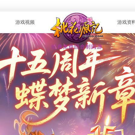
游戏视频
游戏资
· 桃花服战
· 新手指南
· 玩家自制
· 资料攻略
· 版本CG
· 召唤兽图
· 解说视频