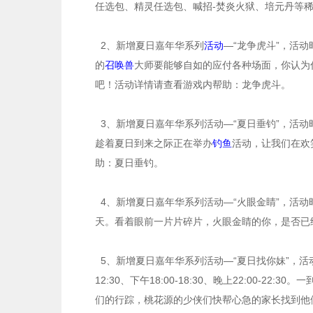
任选包、精灵任选包、喊招-焚炎火狱、培元丹等
2、新增夏日嘉年华系列
活动
—“龙争虎斗”，活动时
的
召唤兽
大师要能够自如的应付各种场面，你认为
吧！活动详情请查看游戏内帮助：龙争虎斗。
3、新增夏日嘉年华系列活动—“夏日垂钓”，活动时
趁着夏日到来之际正在举办
钓鱼
活动，让我们在欢
助：夏日垂钓。
4、新增夏日嘉年华系列活动—“火眼金睛”，活动时间
天。看着眼前一片片碎片，火眼金睛的你，是否已
5、新增夏日嘉年华系列活动—“夏日找你妹”，活动时间
12:30、下午18:00-18:30、晚上22:00
们的行踪，桃花源的少侠们快帮心急的家长找到他