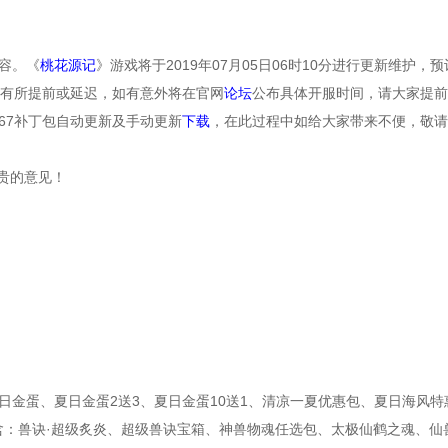
容。《
桃花源记
》游戏将于2019年07月05日06时10分进行更新维护，
展有所提前或延迟，如有意外将在官网
论坛
公布具体开服时间，请大家提前
.1067补丁包自动更新及手动更新
下载
，在此过程中如给大家带来不便，敬请
贵的意见！
金蛋、夏日金蛋2送3、夏日金蛋10送1、清凉一夏优惠包、夏日海风特
含：兽诀·超级炙炎、超级兽诀宝箱、神兽物魂任选包、太极仙鹤之魂、仙