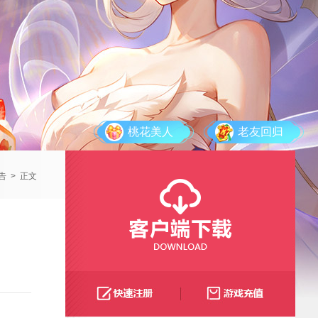
桃花美人
老友回归
告
>
正文