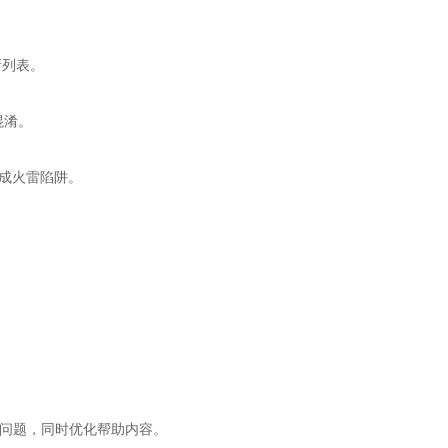
新列表。
混淆。
成火雷陷阱。
的问题，同时优化帮助内容。