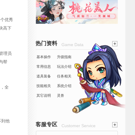
。一个优秀
决高下
热门资料
Game Data
场管理员
基本操作
升级指南
内帮
常用信息
玩法介绍
道具装备
任务相关
技能相关
系统介绍
日，全
其它说明
灵兽
不到他
客服专区
Customer Service