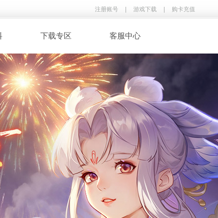
注册账号
|
游戏下载
|
购卡充值
料
下载专区
客服中心
· 录像下载
· 游戏音乐
鉴
· 玩家翻唱