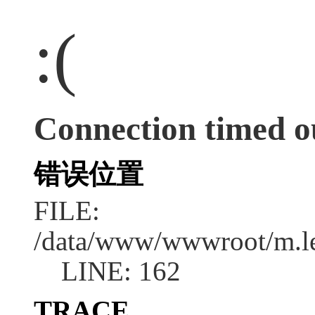
:(
Connection timed o
错误位置
FILE:
/data/www/wwwroot/m.l
LINE: 162
TRACE