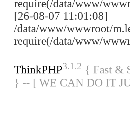
require(/data/www/www
[26-08-07 11:01:08]
/data/www/wwwroot/m.le
require(/data/www/www
3.1.2
ThinkPHP
{ Fast &
} -- [ WE CAN DO IT J