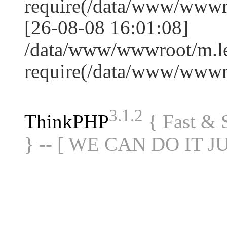
require(/data/www/www
[26-08-08 16:01:08]
/data/www/wwwroot/m.le
require(/data/www/www
3.1.2
ThinkPHP
{ Fast &
} -- [ WE CAN DO IT J