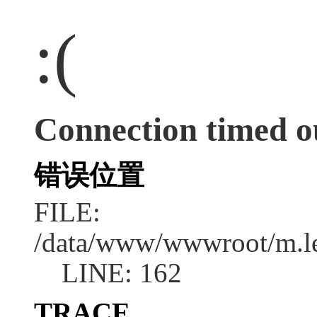
:(
Connection timed o
错误位置
FILE:
/data/www/wwwroot/m.l
LINE: 162
TRACE