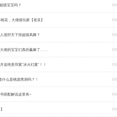
能超级宝宝吗？
202
十年桃花，大佬级玩家【老吴】
202
有人巡狩天下得超级凤舞？
202
！大佬的宝宝们真的赢麻了……
202
六月送绝美羽翼“冰火幻翼”！！
202
知道什么是桃源黑洞吗？！
202
打书搭配解说这里有~
202
叔】
202