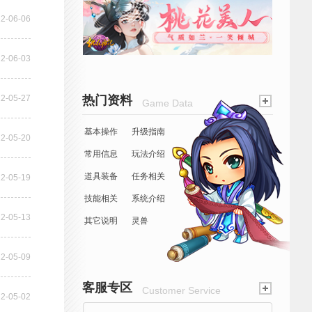
2-06-06
2-06-03
2-05-27
热门资料
Game Data
基本操作
升级指南
2-05-20
常用信息
玩法介绍
道具装备
任务相关
2-05-19
技能相关
系统介绍
2-05-13
其它说明
灵兽
2-05-09
客服专区
Customer Service
2-05-02