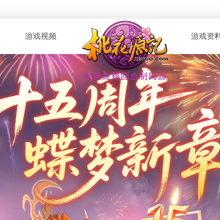
游戏视频
游戏资
· 桃花服战
· 新手指南
· 玩家自制
· 资料攻略
· 版本CG
· 召唤兽图
· 解说视频