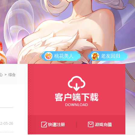
桃花美人
老友回归
心
>
综合
2-05-26