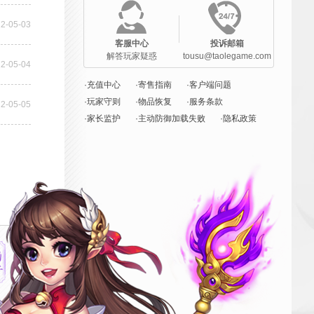
2-05-03
客服中心
投诉邮箱
解答玩家疑惑
tousu@taolegame.com
2-05-04
·充值中心
·寄售指南
·客户端问题
·玩家守则
·物品恢复
·服务条款
2-05-05
·家长监护
·主动防御加载失败
·隐私政策