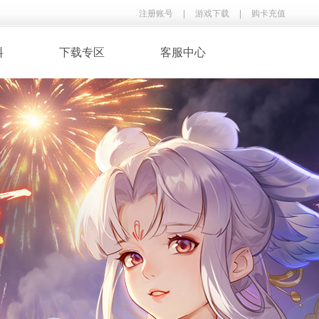
注册账号
|
游戏下载
|
购卡充值
料
下载专区
客服中心
· 录像下载
· 游戏音乐
鉴
· 玩家翻唱