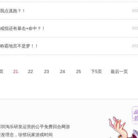
帮我点逃跑？！
202
灵戒指还有暴击+命中？！
202
！称霸地宫不是梦！！
202
页
21
22
23
24
25
下5页
最后一页
》
深圳淘乐研发运营的公平免费回合网游
研发理念，珍惜玩家游戏时间