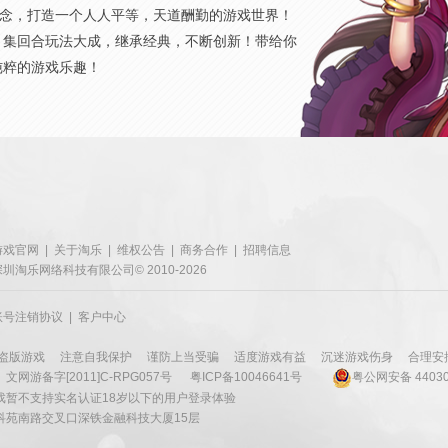
概念，打造一个人人平等，天道酬勤的游戏世界！
，集回合玩法大成，继承经典，不断创新！带给你
纯粹的游戏乐趣！
游戏官网
|
关于淘乐
|
维权公告
|
商务合作
|
招聘信息
深圳淘乐网络科技有限公司© 2010-2026
账号注销协议
|
客户中心
盗版游戏
注意自我保护
谨防上当受骗
适度游戏有益
沉迷游戏伤身
合理安
文网游备字[2011]C-RPG057号
粤ICP备10046641号
粤公网安备 44030
戏暂不支持实名认证18岁以下的用户登录体验
科苑南路交叉口深铁金融科技大厦15层