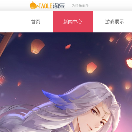
为快乐而生！
首页
新闻中心
游戏展示
· 新闻热点
· 桃花美人
· 维护公告
· 玩家截图
· 媒体动态
· 同人绘画
· 活动专题
· 游戏壁纸