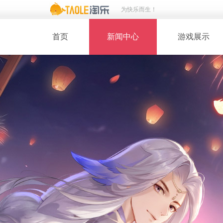
为快乐而生！
首页
新闻中心
游戏展示
· 新闻热点
· 桃花美人
· 维护公告
· 玩家截图
· 媒体动态
· 同人绘画
· 活动专题
· 游戏壁纸