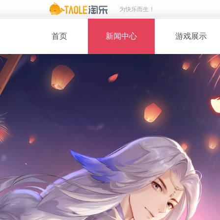
为快乐而生！
首页
新闻中心
游戏展示
· 新闻热点
· 桃花美人
· 维护公告
· 玩家截图
· 媒体动态
· 同人绘画
· 活动专题
· 游戏壁纸