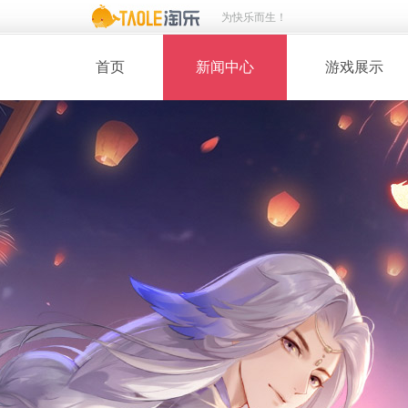
为快乐而生！
首页
新闻中心
游戏展示
· 新闻热点
· 桃花美人
· 维护公告
· 玩家截图
· 媒体动态
· 同人绘画
· 活动专题
· 游戏壁纸