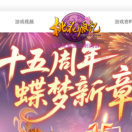
游戏视频
游戏资
· 桃花服战
· 新手指南
· 玩家自制
· 资料攻略
· 版本CG
· 召唤兽图
· 解说视频