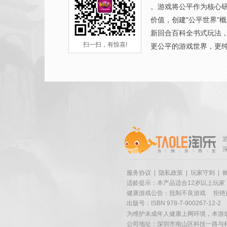
。游戏将公平作为核心
价值，创建"公平世界"
新回合百科全书式玩法
扫一扫，有惊喜!
更公平的游戏世界，更
服务协议
|
隐私政策
|
玩家守则
|
适龄提示：本产品适合12岁以上玩家
健康游戏公告：抵制不良游戏
拒绝
出版号：ISBN 978-7-900267-12-2
为维护未成年人健康上网环境，本游
公司地址：深圳市南山区科技一路与