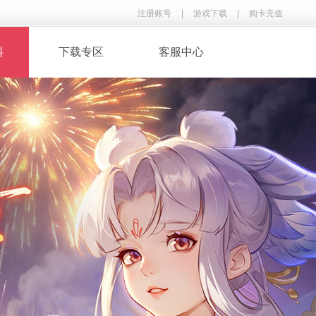
注册账号
|
游戏下载
|
购卡充值
料
下载专区
客服中心
· 录像下载
· 游戏音乐
鉴
· 玩家翻唱