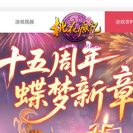
游戏视频
游戏资
· 桃花服战
· 新手指南
· 玩家自制
· 资料攻略
· 版本CG
· 召唤兽图
· 解说视频