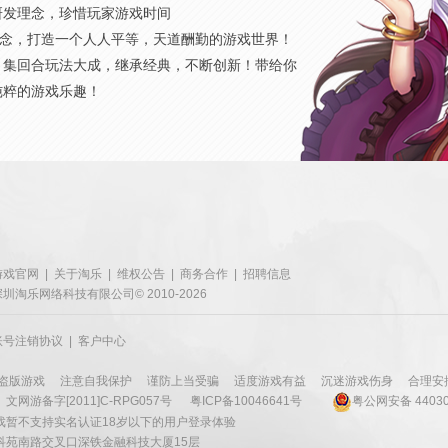
研发理念，珍惜玩家游戏时间
概念，打造一个人人平等，天道酬勤的游戏世界！
，集回合玩法大成，继承经典，不断创新！带给你
纯粹的游戏乐趣！
游戏官网
|
关于淘乐
|
维权公告
|
商务合作
|
招聘信息
深圳淘乐网络科技有限公司© 2010-2026
账号注销协议
|
客户中心
盗版游戏
注意自我保护
谨防上当受骗
适度游戏有益
沉迷游戏伤身
合理安
文网游备字[2011]C-RPG057号
粤ICP备10046641号
粤公网安备 44030
戏暂不支持实名认证18岁以下的用户登录体验
科苑南路交叉口深铁金融科技大厦15层