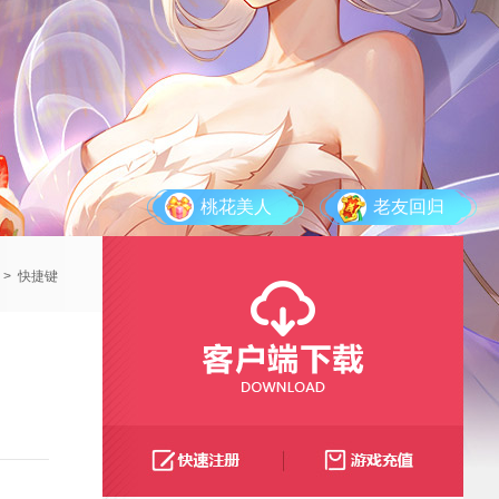
桃花美人
老友回归
>
快捷键