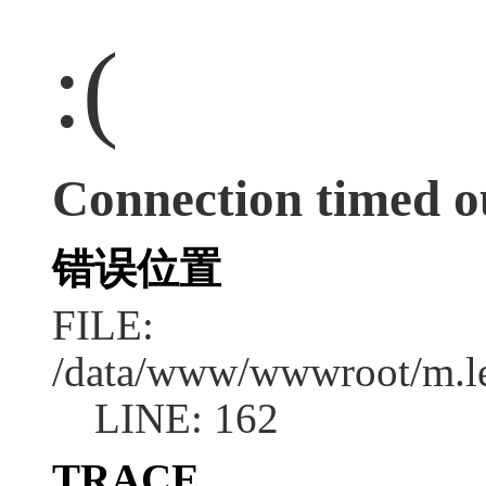
:(
Connection timed o
错误位置
FILE:
/data/www/wwwroot/m.l
LINE: 162
TRACE