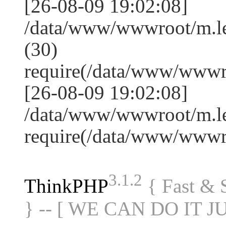
[26-08-09 19:02:08]
/data/www/wwwroot/m.l
(30)
require(/data/www/www
[26-08-09 19:02:08]
/data/www/wwwroot/m.le
require(/data/www/www
3.1.2
ThinkPHP
{ Fast &
} -- [ WE CAN DO IT J