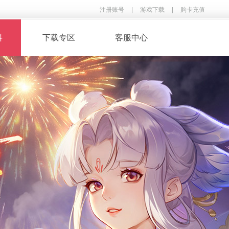
注册账号
|
游戏下载
|
购卡充值
料
下载专区
客服中心
· 录像下载
· 游戏音乐
鉴
· 玩家翻唱