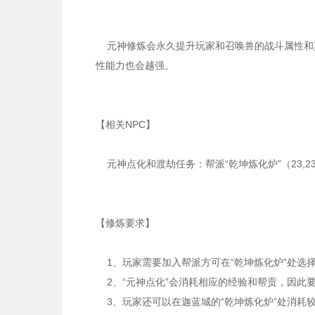
元神修炼会永久提升玩家和召唤兽的战斗属性和
性能力也会越强。
【相关NPC】
元神点化和渡劫任务：帮派“乾坤炼化炉”（23,23）
【修炼要求】
1、玩家需要加入帮派方可在“乾坤炼化炉”处选择
2、“元神点化”会消耗相应的经验和帮贡，因此
3、玩家还可以在迦蓝城的“乾坤炼化炉”处消耗较