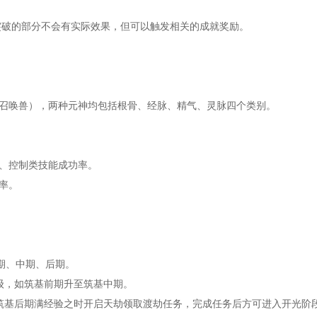
破的部分不会有实际效果，但可以触发相关的成就奖励。
召唤兽），两种元神均包括根骨、经脉、精气、灵脉四个类别。
、控制类技能成功率。
率。
期、中期、后期。
级，如筑基前期升至筑基中期。
基后期满经验之时开启天劫领取渡劫任务，完成任务后方可进入开光阶