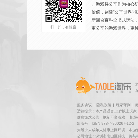
。游戏将公平作为核心
价值，创建"公平世界"
新回合百科全书式玩法
扫一扫，有惊喜!
更公平的游戏世界，更
服务协议
|
隐私政策
|
玩家守则
|
适龄提示：本产品适合12岁以上玩家
健康游戏公告：抵制不良游戏
拒绝
出版号：ISBN 978-7-900267-12-2
为维护未成年人健康上网环境，本游
公司地址：深圳市南山区科技一路与