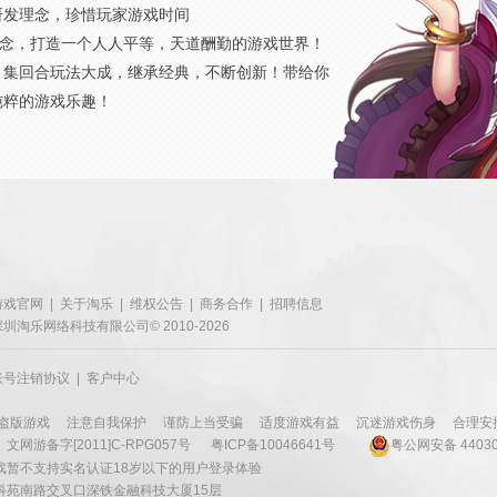
研发理念，珍惜玩家游戏时间
概念，打造一个人人平等，天道酬勤的游戏世界！
，集回合玩法大成，继承经典，不断创新！带给你
纯粹的游戏乐趣！
游戏官网
|
关于淘乐
|
维权公告
|
商务合作
|
招聘信息
深圳淘乐网络科技有限公司© 2010-2026
账号注销协议
|
客户中心
盗版游戏
注意自我保护
谨防上当受骗
适度游戏有益
沉迷游戏伤身
合理安
文网游备字[2011]C-RPG057号
粤ICP备10046641号
粤公网安备 44030
戏暂不支持实名认证18岁以下的用户登录体验
科苑南路交叉口深铁金融科技大厦15层