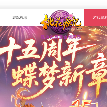
游戏视频
游戏资
· 桃花服战
· 新手指南
· 玩家自制
· 资料攻略
· 版本CG
· 召唤兽图
· 解说视频