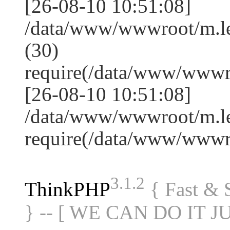
[26-08-10 10:51:08]
/data/www/wwwroot/m.l
(30)
require(/data/www/www
[26-08-10 10:51:08]
/data/www/wwwroot/m.le
require(/data/www/www
3.1.2
ThinkPHP
{ Fast &
} -- [ WE CAN DO IT J