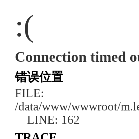
:(
Connection timed o
错误位置
FILE:
/data/www/wwwroot/m.l
LINE: 162
TRACE