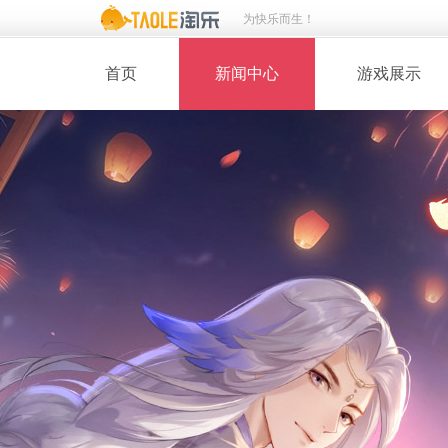
为快乐而生！
首页
新闻中心
游戏展示
· 新闻热点
· 桃花美人
· 维护公告
· 玩家截图
· 媒体动态
· 同人绘画
· 活动专题
· 游戏壁纸