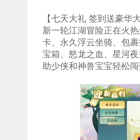
【七天大礼 签到送豪华
新一轮江湖冒险正在火热
卡、永久浮云坐骑、包裹
宝箱、怒龙之血、星河夜
助少侠和神兽宝宝轻松闯