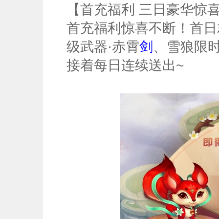
【首充福利 三日豪华惊
首充福利惊喜不断！首日
级武器·赤霄
剑
、雪狼限
接着每日连续送出~