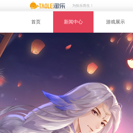
为快乐而生！
首页
新闻中心
游戏展示
· 新闻热点
· 桃花美人
· 维护公告
· 玩家截图
· 媒体动态
· 同人绘画
· 活动专题
· 游戏壁纸