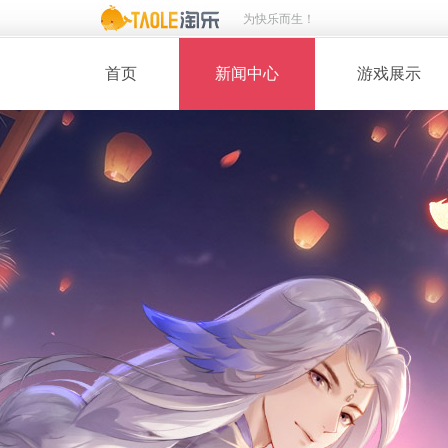
为快乐而生！
首页
新闻中心
游戏展示
· 新闻热点
· 桃花美人
· 维护公告
· 玩家截图
· 媒体动态
· 同人绘画
· 活动专题
· 游戏壁纸