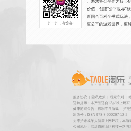
。游戏将公平作为核心
价值，创建"公平世界"
新回合百科全书式玩法
扫一扫，有惊喜!
更公平的游戏世界，更
服务协议
|
隐私政策
|
玩家守则
|
适龄提示：本产品适合12岁以上玩家
健康游戏公告：抵制不良游戏
拒绝
出版号：ISBN 978-7-900267-12-2
为维护未成年人健康上网环境，本游
公司地址：深圳市南山区科技一路与