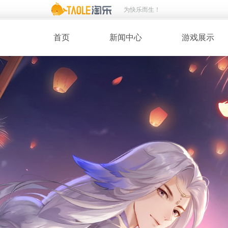
为快乐而生！
首页
新闻中心
游戏展示
· 新闻热点
· 桃花美人
· 维护公告
· 玩家截图
· 媒体动态
· 同人绘画
· 活动专题
· 游戏壁纸