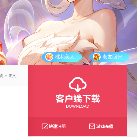
桃花美人
老友回归
频
>
正文