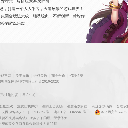
研发理念，珍惜玩家游戏时间
概念，打造一个人人平等，天道酬勤的游戏世界！
，集回合玩法大成，继承经典，不断创新！带给你
纯粹的游戏乐趣！
游戏官网
|
关于淘乐
|
维权公告
|
商务合作
|
招聘信息
深圳淘乐网络科技有限公司© 2010-2026
账号注销协议
|
客户中心
盗版游戏
注意自我保护
谨防上当受骗
适度游戏有益
沉迷游戏伤身
合理安
文网游备字[2011]C-RPG057号
粤ICP备10046641号
粤公网安备 44030
戏暂不支持实名认证18岁以下的用户登录体验
科苑南路交叉口深铁金融科技大厦15层