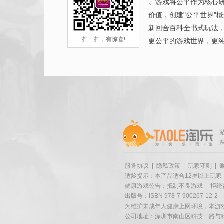
。游戏将公平作为核心
价值，创建"公平世界"
新回合百科全书式玩法
扫一扫，有惊喜!
更公平的游戏世界，更
服务协议
|
隐私政策
|
玩家守则
|
适龄提示：本产品适合12岁以上玩家
健康游戏公告：抵制不良游戏
拒绝
出版号：ISBN 978-7-900267-12-2
为维护未成年人健康上网环境，本游
公司地址：深圳市南山区科技一路与