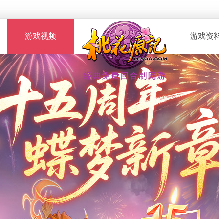
游戏视频
游戏资
· 桃花服战
· 新手指南
· 玩家自制
· 资料攻略
· 版本CG
· 召唤兽图
· 解说视频