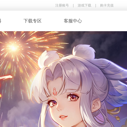
注册账号
|
游戏下载
|
购卡充值
料
下载专区
客服中心
· 录像下载
· 游戏音乐
鉴
· 玩家翻唱