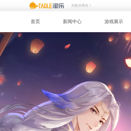
为快乐而生！
首页
新闻中心
游戏展示
· 新闻热点
· 桃花美人
· 维护公告
· 玩家截图
· 媒体动态
· 同人绘画
· 活动专题
· 游戏壁纸