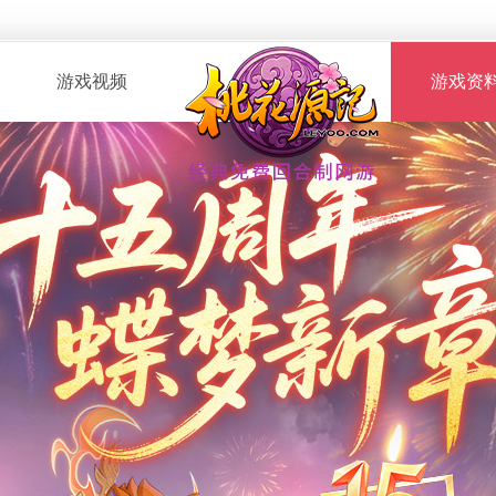
游戏视频
游戏资
· 桃花服战
· 新手指南
· 玩家自制
· 资料攻略
· 版本CG
· 召唤兽图
· 解说视频