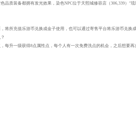
紫色品质装备都拥有发光效果，染色
NPC
位于天熙城修容店（
306,339
）“
面，将所充值乐游币兑换成金子使用，也可以通过寄售平台将乐游币兑换
么？
点，每升一级获得
8
点属性点，每个人有一次免费洗点的机会，之后想要再