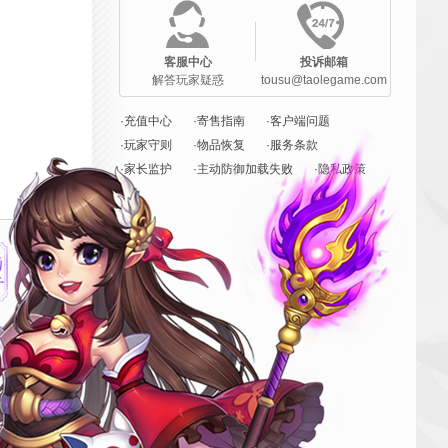
客服中心
投诉邮箱
解答玩家疑惑
tousu@taolegame.com
·充值中心
·寄售指南
·客户端问题
·玩家守则
·物品恢复
·服务条款
·家长监护
·主动防御加载失败
·隐私政策