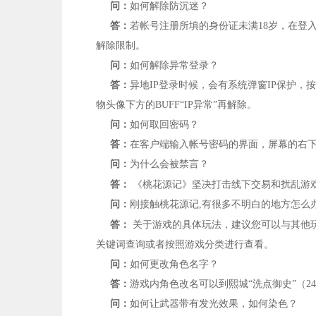
问：
如何解除防沉迷？
答：
若帐号注册所填的身份证未满
18
岁，在登
解除限制。
问：
如何解除异常登录？
答：
异地
IP
登录时候，会有系统弹窗
IP
保护，按
物头像下方的
BUFF
“
IP
异常”再解除。
问：
如何取回密码？
答：
在客户端输入帐号密码的界面，屏幕的右下
问：
为什么会被禁言？
答：
《桃花源记》坚决打击线下交易和扰乱游
问：
刚接触桃花源记
,
有很多不明白的地方怎么
答：
关于游戏的具体玩法，建议您可以与其他
关键词查询或者按照游戏分类进行查看。
问：
如何更改角色名字？
答：
游戏内角色改名可以到熙城“洗点御史”（
24
问：
如何让武器带有发光效果，如何染色？