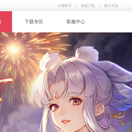
注册账号
|
游戏下载
|
购卡充值
料
下载专区
客服中心
· 录像下载
· 游戏音乐
鉴
· 玩家翻唱