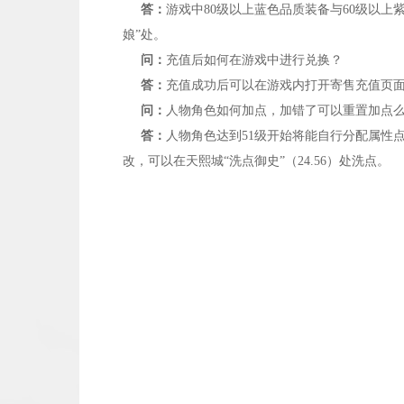
答：
游戏中
80
级以上蓝色品质装备与
60
级以上
娘”处。
问：
充值后如何在游戏中进行兑换？
答：
充值成功后可以在游戏内打开寄售充值页
问：
人物角色如何加点，加错了可以重置加点
答：
人物角色达到
51
级开始将能自行分配属性
改，可以在天熙城“洗点御史”（
24.56
）处洗点。