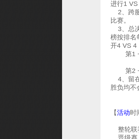
进行1 V
2、跨服
比赛。
3、总决
榜按排名
开4 VS
第1 + 
V
第2 + 
4、留在
胜负均不
【
活动
时
整轮联
晋级赛：