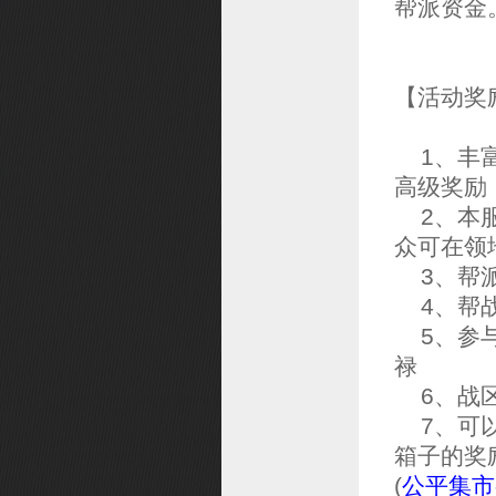
帮派资金
【活动奖
1、丰富
高级奖励
2、本服
众可在领
3、帮派
4、帮战
5、参与
禄
6、战区
7、可
箱子的奖
(
公平集市