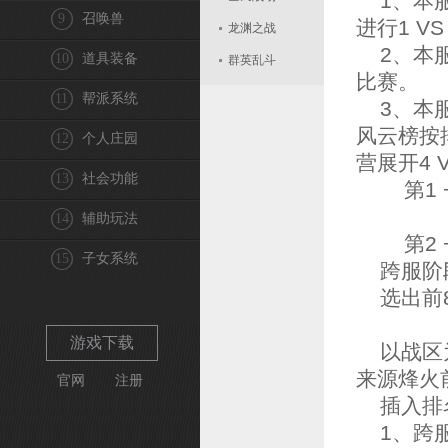
1、本服
9
召唤兽
进行1 V
龙渊之战
2、本服
10
道具装备
群英乱斗
比赛。
11
帮派系统
3、本服
风云榜按
12
个人庄园
营展开4
13
社会功能
第1 + 
V
14
辅助玩法
第2 + 
15
子女系统
跨服阶
选出前8
游戏下载
以战区为
来源烽火
官网
注册
插入排名
1、跨服