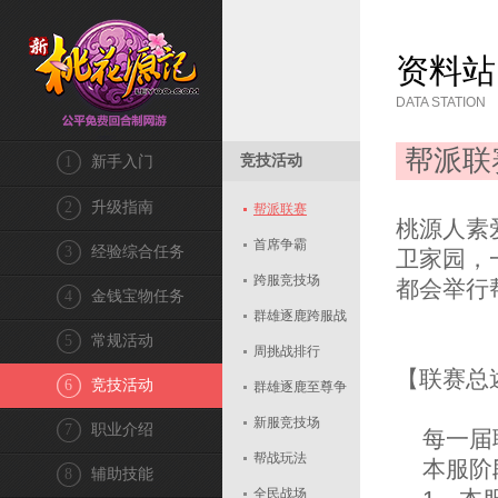
资料站
DATA STATION
帮派联
竞技活动
1
新手入门
2
升级指南
帮派联赛
桃源人素
首席争霸
3
经验综合任务
卫家园，
跨服竞技场
都会举行
4
金钱宝物任务
群雄逐鹿跨服战
5
常规活动
周挑战排行
【联赛总
6
竞技活动
群雄逐鹿至尊争
霸赛
新服竞技场
7
职业介绍
每一届联
帮战玩法
本服阶
8
辅助技能
全民战场