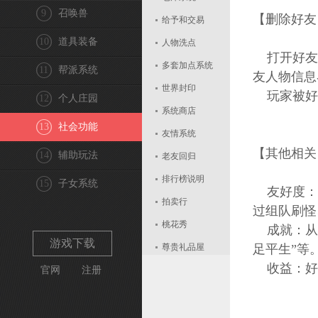
9
召唤兽
【删除好友
给予和交易
10
道具装备
人物洗点
打开好友界
多套加点系统
11
帮派系统
友人物信息
世界封印
玩家被好
12
个人庄园
系统商店
13
社会功能
友情系统
【其他相关
14
辅助玩法
老友回归
排行榜说明
15
子女系统
友好度：
拍卖行
过组队刷怪
桃花秀
成就：从好
游戏下载
尊贵礼品屋
足平生”等
收益：好
官网
注册
角色转移
月累积充值包
角色关联