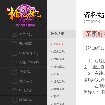
资料站
DATA STATION
亲密好
社会功能
1
新手入门
2
升级指南
亲密好友
【添加好友
恋人系统
3
经验综合任务
婚姻系统
1、通过快
4
金钱宝物任务
面，通过查
义结金兰
5
常规活动
2、右键点
黑市
该玩家为好
6
竞技活动
征友系统
3、在聊天
摆摊系统
7
职业介绍
为好友”，
商行
8
辅助技能
仓库系统