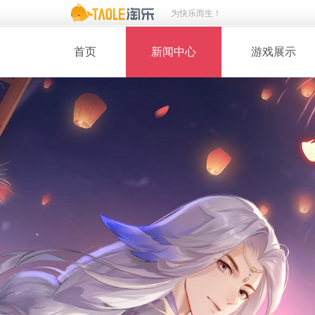
为快乐而生！
首页
新闻中心
游戏展示
· 新闻热点
· 桃花美人
· 维护公告
· 玩家截图
· 媒体动态
· 同人绘画
· 活动专题
· 游戏壁纸