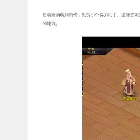
超萌宠物萌到内伤，勤劳小仆得力助手。温馨悠闲
的地方。