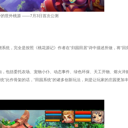
中的世外桃源 ——7月3日首次公测
增系统，完全是按照《桃花源记》作者在“归园田居”诗中描述所做，将“回
在内，包括委托农场、宠物小仆、动态事件、绿色环保、天工开物、熔火淬
统”比作骨架的话，“田园系统”的诸多创新玩法，则是让玩家的庄园更加