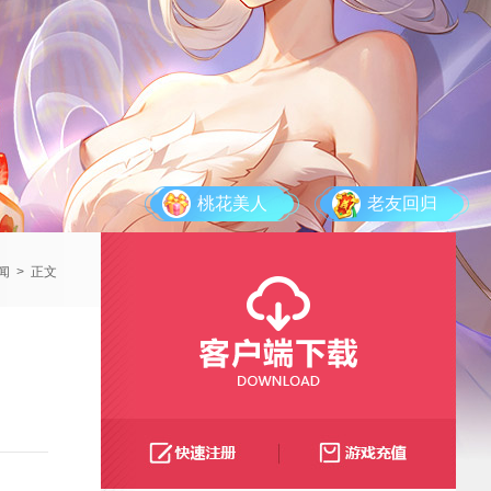
桃花美人
老友回归
闻
>
正文