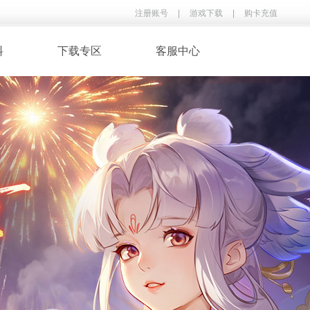
注册账号
|
游戏下载
|
购卡充值
料
下载专区
客服中心
· 录像下载
· 游戏音乐
鉴
· 玩家翻唱