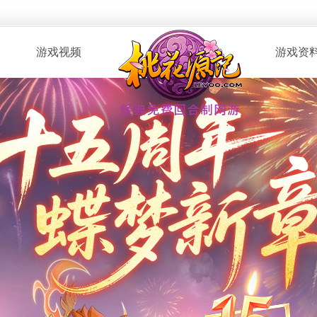
游戏视频
游戏资
· 桃花服战
· 新手指南
· 玩家自制
· 资料攻略
· 版本CG
· 召唤兽图
· 解说视频