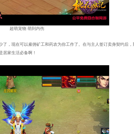
超萌宠物 萌到内伤
少了，现在可以雇佣矿工和药农为你工作了。在与主人签订卖身契约后，
是居家生活必备啊！