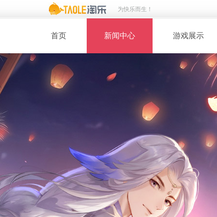
为快乐而生！
首页
新闻中心
游戏展示
· 新闻热点
· 桃花美人
· 维护公告
· 玩家截图
· 媒体动态
· 同人绘画
· 活动专题
· 游戏壁纸